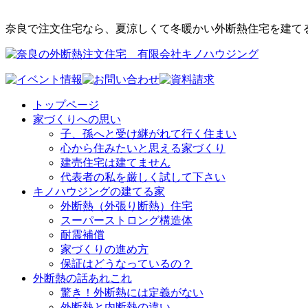
奈良で注文住宅なら、夏涼しくて冬暖かい外断熱住宅を建て
トップページ
家づくりへの思い
子、孫へと受け継がれて行く住まい
心から住みたいと思える家づくり
建売住宅は建てません
代表者の私を厳しく試して下さい
キノハウジングの建てる家
外断熱（外張り断熱）住宅
スーパーストロング構造体
耐震補償
家づくりの進め方
保証はどうなっているの？
外断熱の話あれこれ
驚き！外断熱には定義がない
外断熱と内断熱の違い