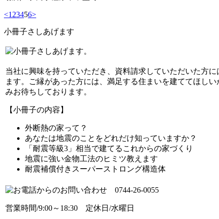
<
1
2
3
4
5
6
>
小冊子さしあげます
当社に興味を持っていただき、資料請求していただいた方に
ます。ご縁があった方には、満足する住まいを建ててほしい
みお待ちしております。
【小冊子の内容】
外断熱の家って？
あなたは地震のことをどれだけ知っていますか？
「耐震等級3」相当で建てるこれからの家づくり
地震に強い金物工法のヒミツ教えます
耐震補償付きスーパーストロング構造体
営業時間/9:00～18:30 定休日/水曜日