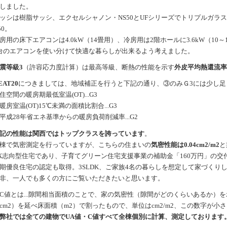
しました。
ッシは樹脂サッシ、エクセルシャノン・NS50とUFシリーズでトリプルガラス
50。
房用の床下エアコンは4.0kW（14畳用）、冷房用は2階ホールに3.6kW（10
台のエアコンを使い分けて快適な暮らしが出来るよう考えました。
震等級3
（許容応力度計算）は最高等級、断熱の性能を示す
外皮平均熱還流率（
EAT20
につきましては、地域補正を行うと下記の通り、③のみＧ3には少し足
住空間の暖房期最低室温(OT)...G3
暖房室温(OT)15℃未満の面積比割合...G3
平成28年省エネ基準からの暖房負荷削減率...G2
記の性能は関西ではトップクラスを誇っています
。
棟で気密測定を行っていますが、こちらの住まいの
気密性能は0.04cm2/m2
と
X志向型住宅であり、子育てグリーン住宅支援事業の補助金「160万円」の交
期優良住宅の認定も取得。3SLDK、ご家族4名の暮らしを想定して家づくり
非、一人でも多くの方にご覧いただきたいと思います。
C値とは...隙間相当面積のことで、家の気密性（隙間がどのくらいあるか）
cm2）を延べ床面積（m2）で割ったもので、単位はcm2/m2、この数字が
社では全ての建物でUA値・C値すべて全棟個別に計算、測定しております