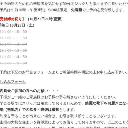
全予約制のため他の来場者を気にせず50分間ジックリと隅々までご覧いただ
予約は午前10時～午後3時までの6組限定、
先着順
でご予約を受付致します。
受付締め切り】
（10月21日21時 更新）
催日 10月25日（土）
10：00～10：50
11：00～11：50
12：00～12：50
13：00～13：50
14：00～14：50
15：00～15：50
予約は下記のお問合せフォームよりご希望時間を明記の上お申し込み下さい
し込みフォーム
内覧会ご参加の方へのお願い
・・・
子様がご一緒のご家族様はお子様の手を離さないようにしてください。
学会会場ではスリッパは用意しておりませんので、
綺麗な靴下をお履きにな
場（敷地内）での飲食・喫煙は厳禁
とします。
約束を守ることが出来ない場合は、お引き取り願うこともございます。
主様の大切な住まいを御厚意によってお借りしておりますので、以上のこと