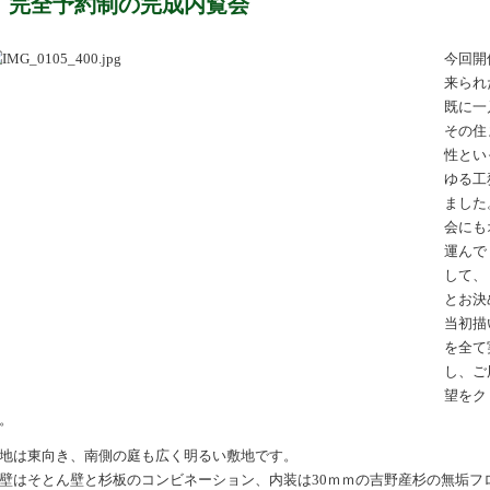
完全予約制の完成内覧会
今回開
来られ
既に一
その住
性とい
ゆる工
ました
会にも
運んで
して、
とお決
当初描
を全て
し、ご
望をク
。
地は東向き、南側の庭も広く明るい敷地です。
壁はそとん壁と杉板のコンビネーション、内装は30ｍｍの吉野産杉の無垢フ