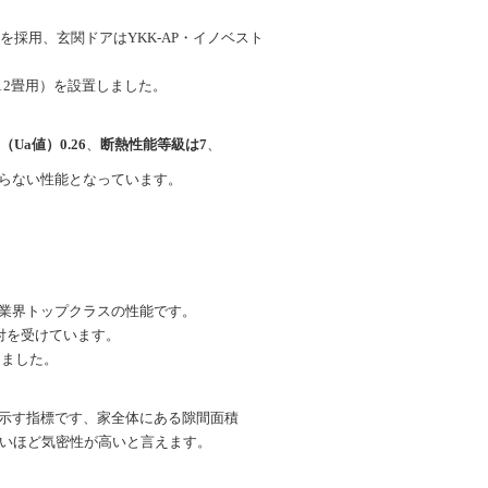
を採用、玄関ドアはYKK-AP・イノベスト
～12畳用）を設置しました。
Ua値）0.26
、
断熱性能等級は7
、
らない性能となっています。
業界トップクラスの性能です。
付を受けています。
しました。
を示す指標です、家全体にある隙間面積
小さいほど気密性が高いと言えます。
。