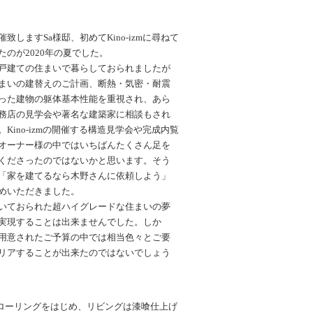
催致しますSa様邸、初めてKino-izmに尋ねて
たのが2020年の夏でした。
戸建ての住まいで暮らしておられましたが
まいの建替えのご計画、断熱・気密・耐震
った建物の躯体基本性能を重視され、あら
務店の見学会や著名な建築家に相談もされ
。Kino-izmの開催する構造見学会や完成内覧
オーナー様の中ではいちばんたくさん足を
くださったのではないかと思います。そう
「家を建てるなら木野さんに依頼しよう」
めいただきました。
いておられた超ハイグレードな住まいの夢
実現することは出来ませんでした。しか
用意されたご予算の中では相当色々とご要
リアすることが出来たのではないでしょう
ローリングをはじめ、リビングは漆喰仕上げ