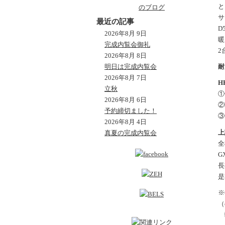
と
サ
最近の記事
D
2026年8月 9日
暖
完成内覧会御礼
2
2026年8月 8日
明日は完成内覧会
耐
2026年8月 7日
H
立秋
①
2026年8月 6日
②
予約締切ました！
③
2026年8月 4日
上
真夏の完成内覧会
全
G
長
是
※
（
弊