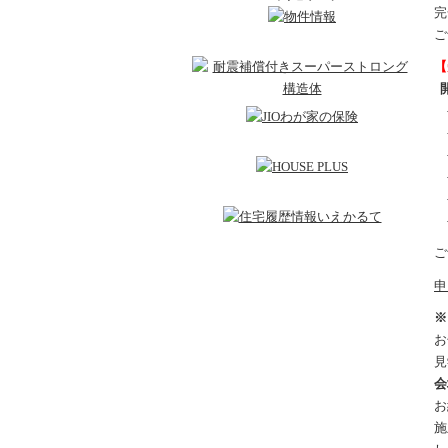
完
ご
【
開
ご
申
※
お
見
会
お
施